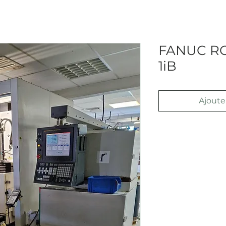
FANUC RO
1iB
Ajouter