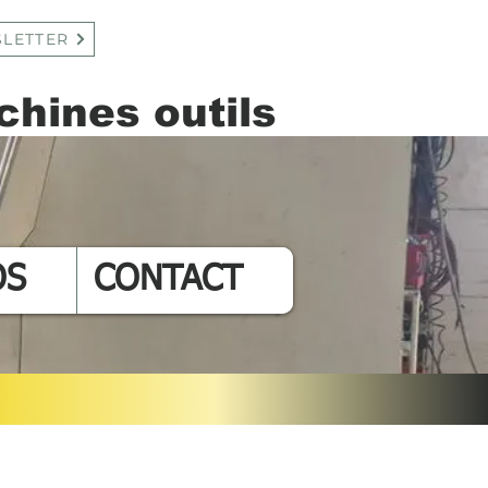
LETTER
hines outils
Connexion
OS
CONTACT