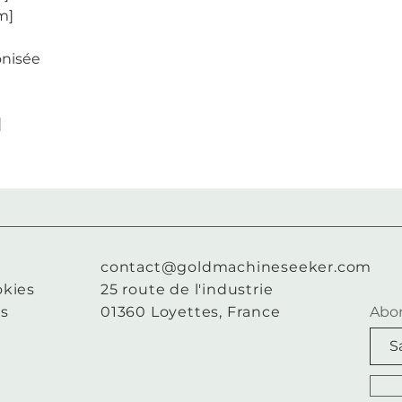
m]
onisée
]
contact@goldmachineseeker.com
okies
25 route de l'industrie
es
01360 Loyettes, France
Abon