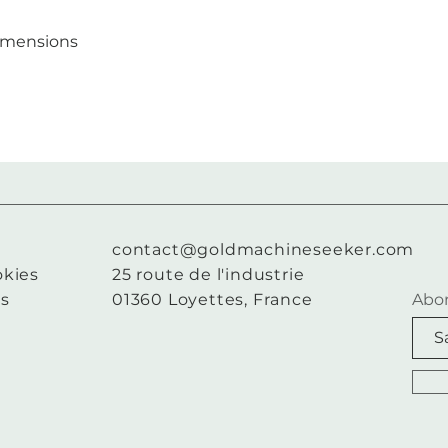
imensions
contact@goldmachineseeker.com
okies
25 route de l'industrie
es
01360 Loyettes, France
Abon