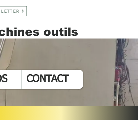
LETTER
hines outils
Connexion
OS
CONTACT